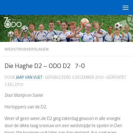
Doorgaan naar inhoud
WEDSTRIJDVERSLAGEN
Die Haghe D2 – ODO D2 7-0
DOOR
JAAP VAN VLIET
· GEPUBLICEERD
5 DECEMBER 2010
· GEÜPDATET
2 JULI 2015
Door Martijn en Sanne
Hoi toppers van de D2,
Weer of geen weer..de D2 ging zaterdag gewoon in alle vroegte
door de dikke laag sneeuw om een wedstrijdje te spelen in Den
Haag. We kwamen wat later aan dan gepland, dus snel even