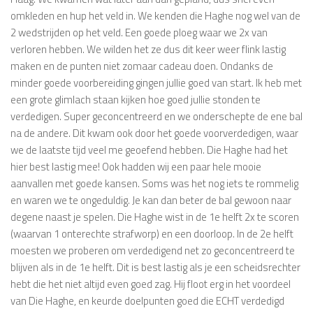
omkleden en hup het veld in. We kenden die Haghe nog wel van de
2 wedstrijden op het veld. Een goede ploeg waar we 2x van
verloren hebben. We wilden het ze dus dit keer weer flink lastig
maken en de punten niet zomaar cadeau doen. Ondanks de
minder goede voorbereiding gingen jullie goed van start. Ik heb met
een grote glimlach staan kijken hoe goed jullie stonden te
verdedigen. Super geconcentreerd en we onderschepte de ene bal
na de andere. Dit kwam ook door het goede voorverdedigen, waar
we de laatste tijd veel me geoefend hebben. Die Haghe had het
hier best lastig mee! Ook hadden wij een paar hele mooie
aanvallen met goede kansen. Soms was het nog iets te rommelig
en waren we te ongeduldig. Je kan dan beter de bal gewoon naar
degene naast je spelen. Die Haghe wist in de 1e helft 2x te scoren
(waarvan 1 onterechte strafworp) en een doorloop. In de 2e helft
moesten we proberen om verdedigend net zo geconcentreerd te
blijven als in de 1e helft. Dit is best lastig als je een scheidsrechter
hebt die het niet altijd even goed zag. Hij floot erg in het voordeel
van Die Haghe, en keurde doelpunten goed die ECHT verdedigd