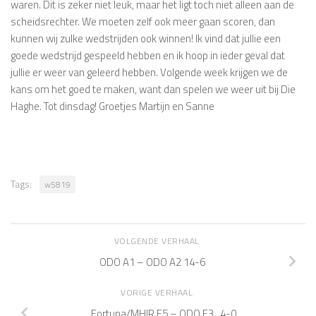
waren. Dit is zeker niet leuk, maar het ligt toch niet alleen aan de
scheidsrechter. We moeten zelf ook meer gaan scoren, dan
kunnen wij zulke wedstrijden ook winnen! Ik vind dat jullie een
goede wedstrijd gespeeld hebben en ik hoop in ieder geval dat
jullie er weer van geleerd hebben. Volgende week krijgen we de
kans om het goed te maken, want dan spelen we weer uit bij Die
Haghe. Tot dinsdag! Groetjes Martijn en Sanne
Tags:
w5819
VOLGENDE VERHAAL
ODO A1 – ODO A2 14-6
VORIGE VERHAAL
Fortuna/MHIR F5 – ODO F3 4-0