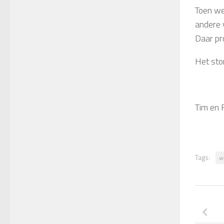
Toen we
andere 
Daar pro
Het sto
Tim en
Tags:
w