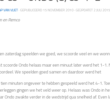
AP VAN VLIET
· GEPUBLICEERD
15 NOVEMBER 2010
· GEÜPDATET
2 JULI 201
m en Remco
en zaterdag speelden we goed, we scoorde veel en we wonne
st scoorde Ondo helaas maar een minuut later werd het 1-1.
voordeel. We speelden goed samen en daardoor werd het
 tien minuten ongeveer te hebben gespeeld werd het 4-1. Toen
erleggen gingen we het veld weer op. Helaas was Ondo in het
ar Ondo zwakte verder in de wedstrijd qua snelheid af. Even l