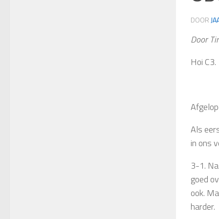
DOOR
JA
Door Ti
Hoi C3.
Afgelop
Als eer
in ons 
3-1. Na
goed ov
ook. Ma
harder.