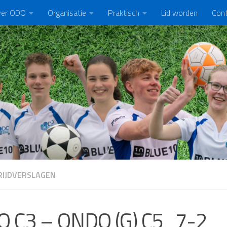
er ODO
Organisatie
Praktisch
Lid worden
Con
IJDVERSLAGEN
O C3 – ONDO (G) C5 7-2