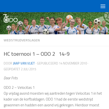
Doorgaan naar inhoud
WEDSTRIJDVERSLAGEN
HC toernooi 1 – ODO 2 14-9
DOOR
JAAP VAN VLIET
· GEPUBLICEERD
14 NOVEMBER 2010
·
GEÜPDATET
2 JULI 2015
Door Frits
ODO 2 – Velocitas 1
Op vrijdag avond moesten wij aantreden tegen Velocitas 1 in het
kader van de korfbaldagen. ODO 1 had de eerste wedstrijd
gewonnen en hadden een avond vrij gekregen. Hierdoor moest