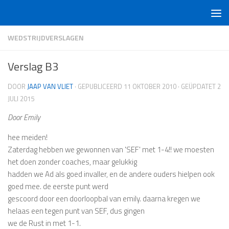
Doorgaan naar inhoud
WEDSTRIJDVERSLAGEN
Verslag B3
DOOR
JAAP VAN VLIET
· GEPUBLICEERD
11 OKTOBER 2010
· GEÜPDATET
2
JULI 2015
Door Emily
hee meiden!
Zaterdag hebben we gewonnen van 'SEF' met 1-4!! we moesten
het doen zonder coaches, maar gelukkig
hadden we Ad als goed invaller, en de andere ouders hielpen ook
goed mee. de eerste punt werd
gescoord door een doorloopbal van emily. daarna kregen we
helaas een tegen punt van SEF, dus gingen
we de Rust in met 1-1.