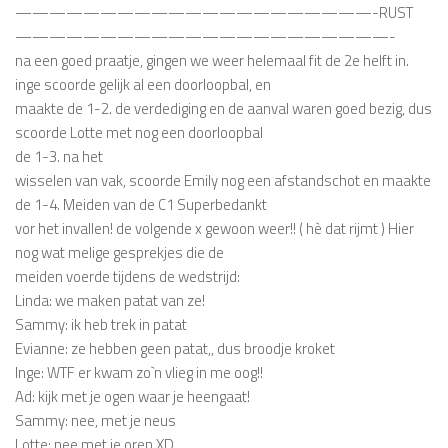
—————————————————————-RUST
——————————————————————-
na een goed praatje, gingen we weer helemaal fit de 2e helft in.
inge scoorde gelijk al een doorloopbal, en
maakte de 1-2. de verdediging en de aanval waren goed bezig, dus
scoorde Lotte met nog een doorloopbal
de 1-3. na het
wisselen van vak, scoorde Emily nog een afstandschot en maakte
de 1-4. Meiden van de C1 Superbedankt
vor het invallen! de volgende x gewoon weer!! ( hè dat rijmt ) Hier
nog wat melige gesprekjes die de
meiden voerde tijdens de wedstrijd:
Linda: we maken patat van ze!
Sammy: ik heb trek in patat
Evianne: ze hebben geen patat,, dus broodje kroket
Inge: WTF er kwam zo`n vlieg in me oog!!
Ad: kijk met je ogen waar je heengaat!
Sammy: nee, met je neus
Lotte: nee met je oren XD