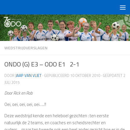
Doorgaan naar inhoud
WEDSTRIJDVERSLAGEN
ONDO (G) E3 – ODO E1 2-1
DOOR
JAAP VAN VLIET
· GEPUBLICEERD
10 OKTOBER 2010
· GEÜPDATET
2
JULI 2015
Door Rick en Rob
Oei, oei, oei, oei, oei…..!!
Deze wedstrijd kende een heleboel gezichten : ten eerste
natuurlijk de 2 teams, en coaches en scheidsrechter en
ouders….maar ten tweede ook een heel ander gezicht hoe er in de