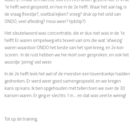
1e helft werd gespeeld, en hoe in de 2e helft. Waar het aan lag, is
de vraag (feestje?, voetbal kijken? vroeg? druk op het veld van
ONDO, veel afleiding? mooi weer? tijdstip?)
Het sleutelwoord was concentratie, die er dus niet was in de 1e
helft! Er waren simpelweg iets teveel van ons die wat 'afwezig'
waren waardoor ONDO het beste van het spel kreeg, en 2x kon
scoren. In de rust hebben we hie rkort over gesproken, en ook het
woordje 'pinnig' viel weer.
In de 2e helft leek het wel of de meesten een toverdrankje hadden
gedronken. Er werd weer goed samengespeeld, en we kregen
kans op kans. Ik ben opgehouden met tellen toen we over de 30
kansen waren. Er ging er slechts 1 in… en dat was veel te weinig!
Tot op de training,