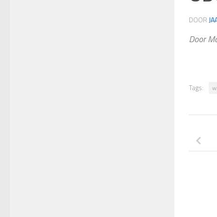
DOOR
JA
Door Ma
Tags:
w