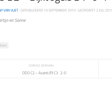
AP VAN VLIET
· GEPUBLICEERD
10 SEPTEMBER 2010
· GEÜPDATET
2 JULI 201
rtijn en Sanne
5545
VORIGE VERHAAL
ODO C2 – Avanti (P) C3 2-0