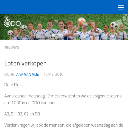
Doorgaan naar inhoud
NIEUWS
Loten verkopen
DOOR
JAAP VAN VLIET
·
16 MEI 2010
Door Plus
Aanstaande maandag 17 mei verwachten we de volgende teams
om 17:30 in de ODO kantine:
A3, B1, B2, C2 en D3
Verder vragen wij ook de mensen, die afgelopen woensdag aan de