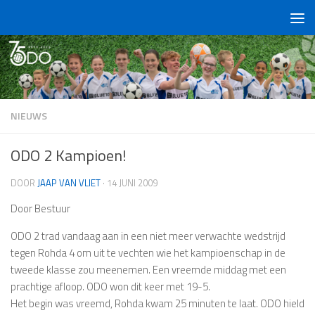
Doorgaan naar inhoud
NIEUWS
ODO 2 Kampioen!
DOOR
JAAP VAN VLIET
·
14 JUNI 2009
Door Bestuur
ODO 2 trad vandaag aan in een niet meer verwachte wedstrijd
tegen Rohda 4 om uit te vechten wie het kampioenschap in de
tweede klasse zou meenemen. Een vreemde middag met een
prachtige afloop. ODO won dit keer met 19-5.
Het begin was vreemd, Rohda kwam 25 minuten te laat. ODO hield