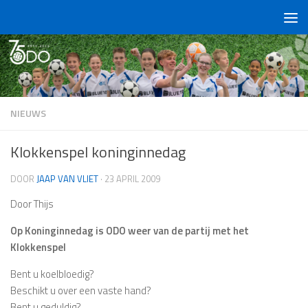
Doorgaan naar inhoud
NIEUWS
Klokkenspel koninginnedag
DOOR
JAAP VAN VLIET
·
23 APRIL 2009
Door Thijs
Op Koninginnedag is ODO weer van de partij met het
Klokkenspel
Bent u koelbloedig?
Beschikt u over een vaste hand?
Bent u geduldig?