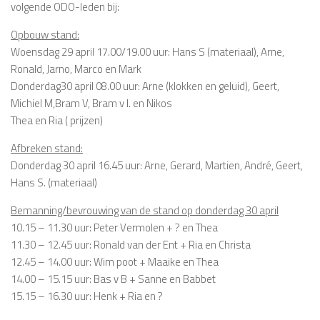
volgende ODO-leden bij:
Opbouw stand:
Woensdag 29 april 17.00/19.00 uur: Hans S (materiaal), Arne,
Ronald, Jarno, Marco en Mark
Donderdag30 april 08.00 uur: Arne (klokken en geluid), Geert,
Michiel M,Bram V, Bram v l. en Nikos
Thea en Ria ( prijzen)
Afbreken stand:
Donderdag 30 april 16.45 uur: Arne, Gerard, Martien, André, Geert,
Hans S. (materiaal)
Bemanning/bevrouwing van de stand op donderdag 30 april
10.15 – 11.30 uur: Peter Vermolen + ? en Thea
11.30 – 12.45 uur: Ronald van der Ent + Ria en Christa
12.45 – 14.00 uur: Wim poot + Maaike en Thea
14.00 – 15.15 uur: Bas v B + Sanne en Babbet
15.15 – 16.30 uur: Henk + Ria en ?