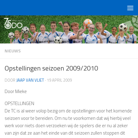
Doorgaan naar inhoud
NIEUWS
Opstellingen seizoen 2009/2010
DOOR
JAAP VAN VLIET
·
19 APRIL 2009
Door Mieke
OPSTELLINGEN
De TC is al weer volop bezig om de opstellingen voor het komende
seizoen voor te bereiden. Om nu te voorkomen dat wij hierbij veel
werk voor niets doen verzoeken wij de spelers die er nu al zeker
van zijn dat ze aan het einde van dit seizoen zullen stoppen dit