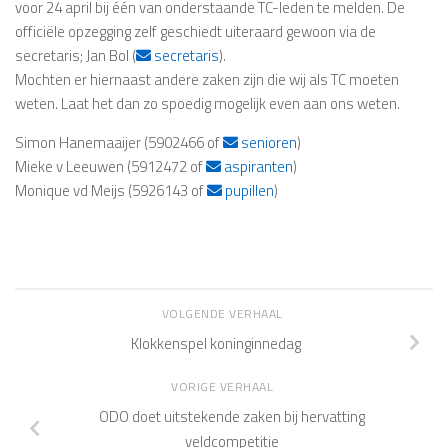
voor 24 april bij één van onderstaande TC-leden te melden. De
officiële opzegging zelf geschiedt uiteraard gewoon via de
secretaris; Jan Bol (
secretaris
).
Mochten er hiernaast andere zaken zijn die wij als TC moeten
weten. Laat het dan zo spoedig mogelijk even aan ons weten.
Simon Hanemaaijer (5902466 of
senioren
)
Mieke v Leeuwen (5912472 of
aspiranten
)
Monique vd Meijs (5926143 of
pupillen
)
VOLGENDE VERHAAL
Klokkenspel koninginnedag
VORIGE VERHAAL
ODO doet uitstekende zaken bij hervatting
veldcompetitie