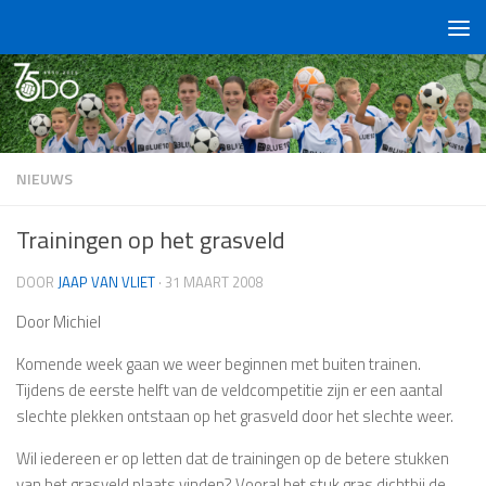
Doorgaan naar inhoud
NIEUWS
Trainingen op het grasveld
DOOR
JAAP VAN VLIET
·
31 MAART 2008
Door Michiel
Komende week gaan we weer beginnen met buiten trainen.
Tijdens de eerste helft van de veldcompetitie zijn er een aantal
slechte plekken ontstaan op het grasveld door het slechte weer.
Wil iedereen er op letten dat de trainingen op de betere stukken
van het grasveld plaats vinden? Vooral het stuk gras dichtbij de