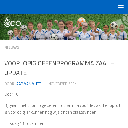
Doorgaan naar inhoud
NIEUWS
VOORLOPIG OEFENPROGRAMMA ZAAL –
UPDATE
DOOR
JAAP VAN VLIET
·
11 NOVEMBER 2007
Door TC
Bijgaand het voorlopige oefenprogramma voor de zaal. Let op, dit
is voorlopig, er kunnen nog wijzigingen plaatsvinden.
dinsdag 13 november