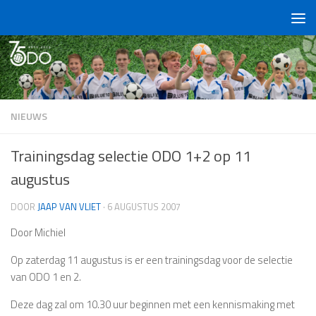
Doorgaan naar inhoud
NIEUWS
Trainingsdag selectie ODO 1+2 op 11
augustus
DOOR
JAAP VAN VLIET
·
6 AUGUSTUS 2007
Door Michiel
Op zaterdag 11 augustus is er een trainingsdag voor de selectie
van ODO 1 en 2.
Deze dag zal om 10.30 uur beginnen met een kennismaking met