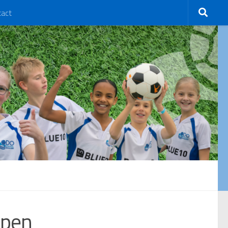
tact
lpen