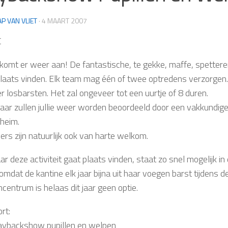
AP VAN VLIET
·
4 MAART 2007
C
hij komt er weer aan! De fantastische, te gekke, maffe, spette
 plaats vinden. Elk team mag één of twee optredens verzorgen.
r losbarsten. Het zal ongeveer tot een uurtje of 8 duren.
jaar zullen jullie weer worden beoordeeld door een vakkundige 
heim.
ers zijn natuurlijk ook van harte welkom.
r deze activiteit gaat plaats vinden, staat zo snel mogelijk i
, omdat de kantine elk jaar bijna uit haar voegen barst tijden
centrum is helaas dit jaar geen optie.
ort:
aybackshow pupillen en welpen