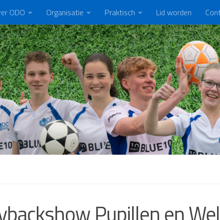
er ODO
Organisatie
Praktisch
Lid worden
Con
ybackshow Pupillen en We