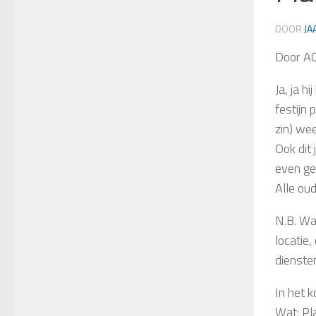
DOOR
JA
Door A
Ja, ja 
festijn
zin) wee
Ook dit 
even ge
Alle oud
N.B. Waa
locatie
diensten
In het k
Wat: Pl