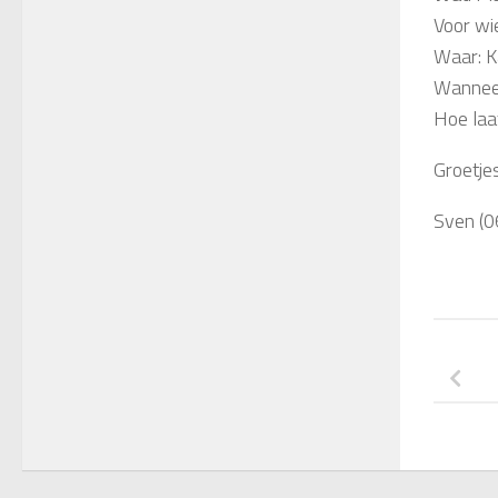
Voor wi
Waar: K
Wanneer
Hoe laat
Groetje
Sven (