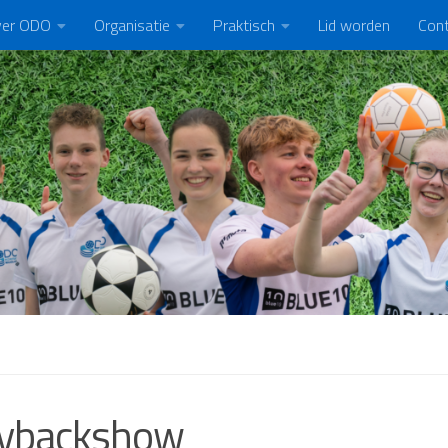
er ODO
Organisatie
Praktisch
Lid worden
Con
aybackshow