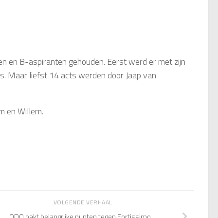
n en B-aspiranten gehouden. Eerst werd er met zijn
os. Maar liefst 14 acts werden door Jaap van
m en Willem.
VOLGENDE VERHAAL
ODO pakt belangrijke punten tegen Fortissimo