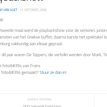
AP VAN VLIET
·
15 OKTOBER 2006
ap
 tweede maal werd de playbackshow voor de senioren, juniore
genoten van het Griekse buffet, daarna barste het spektakel l
burg vakkundig aan elkaar gepraat.
 dit jaar waren De Toppers, die vertolkt werden door Mark, Ti
e foto&#39s van Frans
ok foto&#39s gemaakt?
Stuur ze dan in!
VORIGE VERHAAL
ODO ontvangt Fortissimo