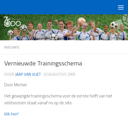
Doorgaan naar inhoud
NIEUWS
Vernieuwde Trainingsschema
DOOR
JAAP VAN VLIET
·
20 AUGUSTUS 2006
Door Michiel
Het gewijzigde trainingsschema voor de eerste helft van het
veldseizoen staat vanaf nu op de site.
klik hier!