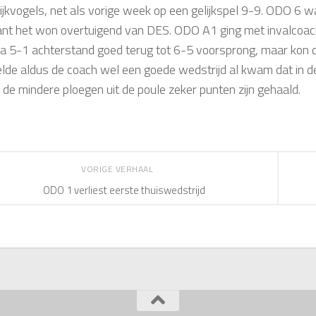
jkvogels, net als vorige week op een gelijkspel 9-9.
ODO 6
wa
ant het won overtuigend van DES.
ODO A1
ging met invalcoac
 5-1 achterstand goed terug tot 6-5 voorsprong, maar kon da
de aldus de coach wel een goede wedstrijd al kwam dat in de s
 de mindere ploegen uit de poule zeker punten zijn gehaald.
VORIGE VERHAAL
ODO 1 verliest eerste thuiswedstrijd