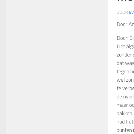
DOOR
JA
Door A
Door: S
Het alg
zonder 
dat was
tegen h
wel zon
te verb
de over
maar oo
pakken
had Fut
punten 