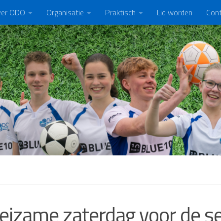
er ODO
Organisatie
Praktisch
Lid worden
Con
izame zaterdag voor de se