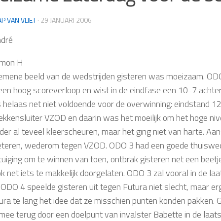
AP VAN VLIET
·
29 JANUARI 2006
ndré
imon H
emene beeld van de wedstrijden gisteren was moeizaam.
OD
een hoog scoreverloop en wist in de eindfase een 10-7 achte
 helaas net niet voldoende voor de overwinning: eindstand 1
ekkensluiter VZOD en daarin was het moeilijk om het hoge niv
der al teveel kleerscheuren, maar het ging niet van harte. A
eteren, wederom tegen VZOD.
ODO 3
had een goede thuisweds
tuiging om te winnen van toen, ontbrak gisteren net een beet
k net iets te makkelijk doorgelaten. ODO 3 zal vooral in de l
.
ODO 4
speelde gisteren uit tegen Futura niet slecht, maar er
ura te lang het idee dat ze misschien punten konden pakken. G
mee terug door een doelpunt van invalster Babette in de laat