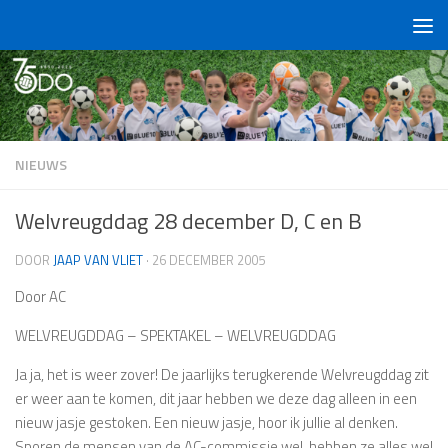
Doorgaan naar inhoud
NIEUWS
Welvreugddag 28 december D, C en B
DOOR
JAAP VAN VLIET
·
26 DECEMBER 2005
Door AC
WELVREUGDDAG – SPEKTAKEL – WELVREUGDDAG
Ja ja, het is weer zover! De jaarlijks terugkerende Welvreugddag zit
er weer aan te komen, dit jaar hebben we deze dag alleen in een
nieuw jasje gestoken. Een nieuw jasje, hoor ik jullie al denken.
Sporen de mensen van de AC-commissie wel, hebben ze alles wel