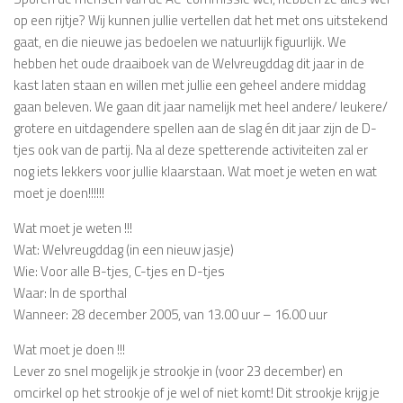
op een rijtje? Wij kunnen jullie vertellen dat het met ons uitstekend
gaat, en die nieuwe jas bedoelen we natuurlijk figuurlijk. We
hebben het oude draaiboek van de Welvreugddag dit jaar in de
kast laten staan en willen met jullie een geheel andere middag
gaan beleven. We gaan dit jaar namelijk met heel andere/ leukere/
grotere en uitdagendere spellen aan de slag én dit jaar zijn de D-
tjes ook van de partij. Na al deze spetterende activiteiten zal er
nog iets lekkers voor jullie klaarstaan. Wat moet je weten en wat
moet je doen!!!!!!
Wat moet je weten !!!
Wat: Welvreugddag (in een nieuw jasje)
Wie: Voor alle B-tjes, C-tjes en D-tjes
Waar: In de sporthal
Wanneer: 28 december 2005, van 13.00 uur – 16.00 uur
Wat moet je doen !!!
Lever zo snel mogelijk je strookje in (voor 23 december) en
omcirkel op het strookje of je wel of niet komt! Dit strookje krijg je