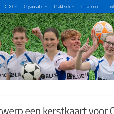
er ODO
Organisatie
Praktisch
Lid worden
Con
werp een kerstkaart voor