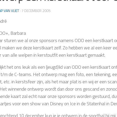
AP VAN VLIET
·
7 DECEMBER 2005
ndré
DO+, Barbara
aar sturen we al onze sponsors namens ODO een kerstkaart om
 maken we deze kerstkaart zelf. Zo hebben we al een keer e
r van alle welpen in kerstoutfit een kerstkaart gemaakt.
 lijkt het ons leuk als een (jeugd)lid van ODO een kerstkaart 
t/m de C-teams. Het ontwerp mag een foto, een tekening, een 
 etc. in kerstsfeer zijn, als het maar plat is en wij er een s
Het winnende ontwerp wordt dan door ons gescand en zonodi
ende kaart zal echt naar onze sponsors worden gestuurd, dus
artjes voor een show van Disney on Ice in de Statenhal in D
gochtend 10 december kun je je ontwerp in de sporthal bij mij 