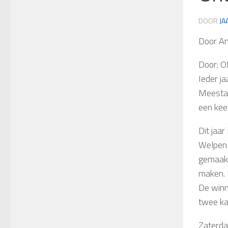
DOOR
JA
Door A
Door: O
Ieder j
Meestal
een kee
Dit jaar
Welpen 
gemaakt,
maken. 
De winn
twee ka
Zaterda