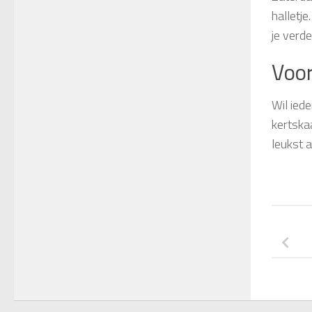
halletje
je verde
Voor
Wil ied
kertska
leukst 