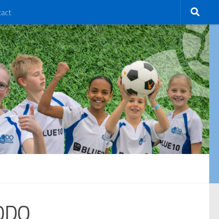
tact
 ODO