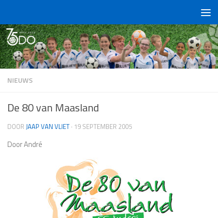
Doorgaan naar inhoud
NIEUWS
De 80 van Maasland
DOOR
JAAP VAN VLIET
·
19 SEPTEMBER 2005
Door André