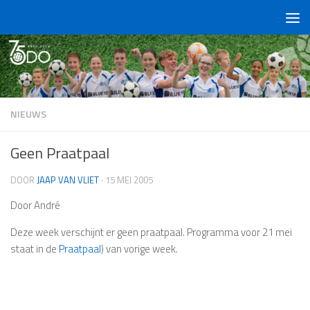
Doorgaan naar inhoud
NIEUWS
Geen Praatpaal
DOOR
JAAP VAN VLIET
·
15 MEI 2005
Door André
Deze week verschijnt er geen praatpaal. Programma voor 21 mei
staat in de
Praatpaal
) van vorige week.