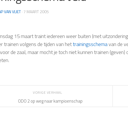
AP VAN VLIET
·
7 MAART 2005
C
insdag 15 maart traint iedereen weer buiten (met uitzonderi
r trainen volgens de tijden van het
trainingsschema
van de vel
voor de zaal, maar mocht je toch niet kunnen trainen (geven) o
ten.
VORIGE VERHAAL
ODO 2 op weg naar kampioenschap