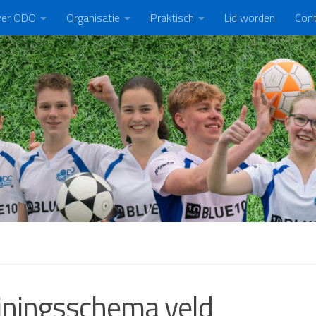
er ODO
Organisatie
Praktisch
Lid worden
Con
iningsschema veld