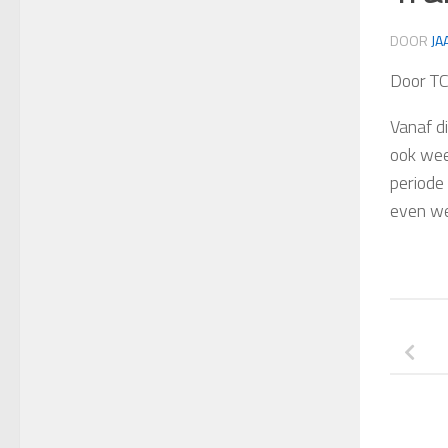
DOOR
JA
Door T
Vanaf d
ook wee
periode 
even we