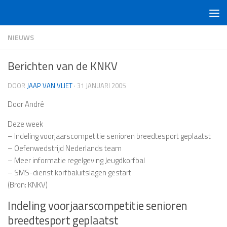
Doorgaan naar inhoud
NIEUWS
Berichten van de KNKV
DOOR
JAAP VAN VLIET
·
31 JANUARI 2005
Door André
Deze week
– Indeling voorjaarscompetitie senioren breedtesport geplaatst
– Oefenwedstrijd Nederlands team
– Meer informatie regelgeving Jeugdkorfbal
– SMS-dienst korfbaluitslagen gestart
(Bron: KNKV)
Indeling voorjaarscompetitie senioren
breedtesport geplaatst