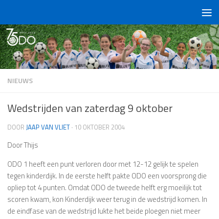
Doorgaan naar inhoud
NIEUWS
Wedstrijden van zaterdag 9 oktober
DOOR
JAAP VAN VLIET
·
10 OKTOBER 2004
Door Thijs
ODO 1
heeft een punt verloren door met 12-12 gelijk te spelen
tegen kinderdijk. In de eerste helft pakte ODO een voorsprong die
opliep tot 4 punten. Omdat ODO de tweede helft erg moeilijk tot
scoren kwam, kon Kinderdijk weer terug in de wedstrijd komen. In
de eindfase van de wedstrijd lukte het beide ploegen niet meer