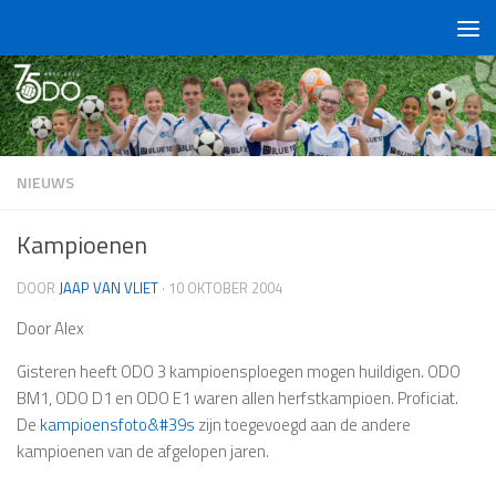
Doorgaan naar inhoud
NIEUWS
Kampioenen
DOOR
JAAP VAN VLIET
·
10 OKTOBER 2004
Door Alex
Gisteren heeft ODO 3 kampioensploegen mogen huildigen.
ODO
BM1
,
ODO D1
en
ODO E1
waren allen herfstkampioen. Proficiat.
De
kampioensfoto&#39s
zijn toegevoegd aan de andere
kampioenen van de afgelopen jaren.