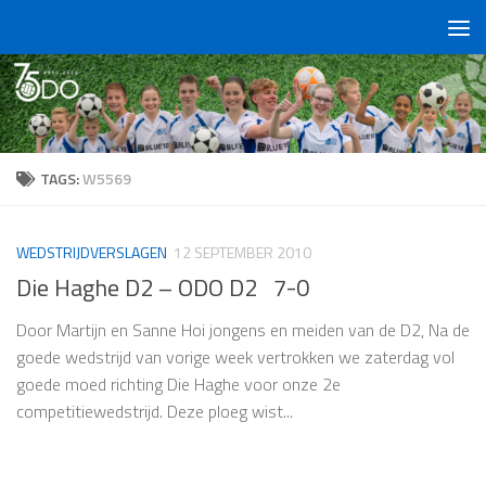
Doorgaan naar inhoud
TAGS:
W5569
WEDSTRIJDVERSLAGEN
12 SEPTEMBER 2010
Die Haghe D2 – ODO D2 7-0
Door Martijn en Sanne Hoi jongens en meiden van de D2, Na de
goede wedstrijd van vorige week vertrokken we zaterdag vol
goede moed richting Die Haghe voor onze 2e
competitiewedstrijd. Deze ploeg wist...