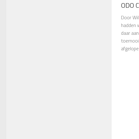
ODO C
Door Wil
hadden w
daar aan
toernooi
afgelope