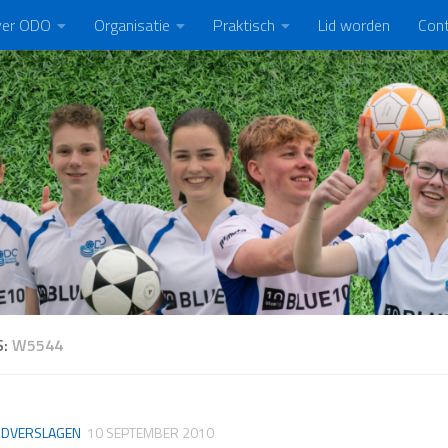
er ODO
Organisatie
Praktisch
Lid worden
Con
S:
W5544
JDVERSLAGEN
10 SEPTEMBER 2010