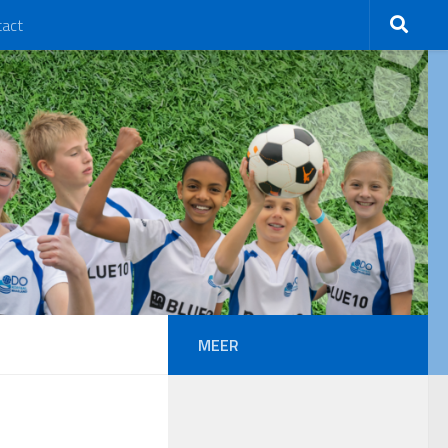
tact
MEER