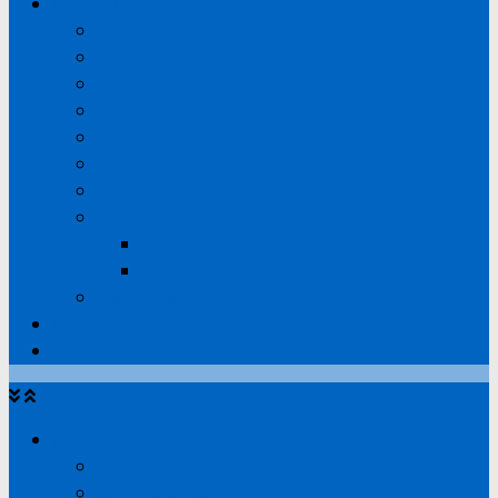
Praktisch
Bardienst
Certificaat alcohol
Kleding
Financieel
Informatievoorziening
Zaalwacht
Velddienst
Inloggen
Nieuwsbericht
Krantenbericht
Sponsorkliks
Lid worden
Contact
Actueel
Alle nieuwsitems
Wedstrijdverslagen