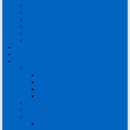
Wedstrijdsecretaris Pupillen
Wedstrijdsecretaris Aspiranten & D
Wedstrijdsecretaris Senioren & Junioren
Agenda
ODO in de pers
ODO Nieuwsbrief
Potgrondactie
Mijn ODO
Korfbal
Competitie
Wedstrijdschema
Competitieplanning
Standen
Uitslagen invoeren
Scheidsrechters
Trainingsschema
Teams
Senioren