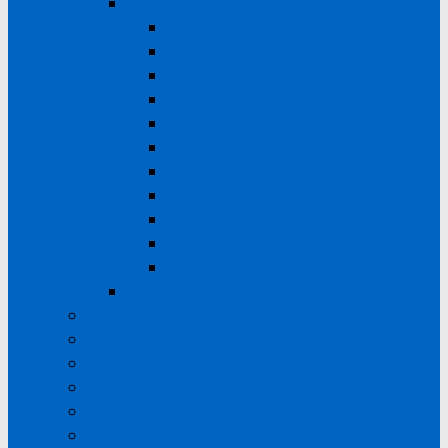
Pupillen
J08
J09
J10
J11
J12
J13
J14
J15
J16
J17
J18
Kangoeroe Klup
ODO Fun & Fit
ODO Bootcamp
Korfbaltechnisch beleid
Informatie voor trainers
Spelregels
Medische zorg