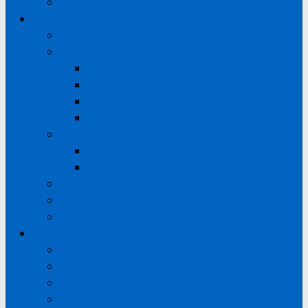
ODO Bootcamp
Organisatie
Bestuur
Commissies
Technische commissie
Activiteiten commissie
Kantine commissie
Sponsor commissie
Werkgroepen
Redactie Praatpaal
Kleding
Vertrouwenspersonen
Vacatures
Maatschappelijke stage
Praktisch
Bardienst
Certificaat alcohol
Kleding
Financieel