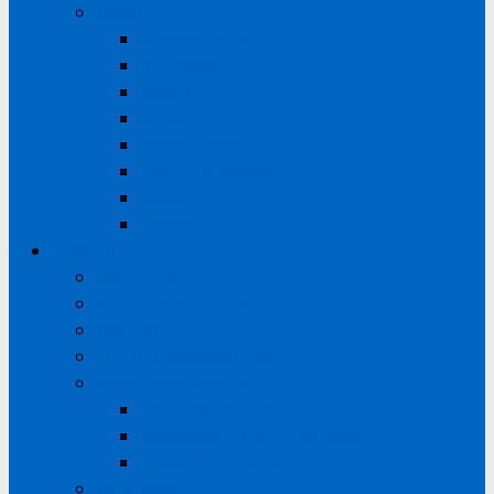
Praktisch
Afmetingen etc
Afschrijven
Vervoer
Routes
Alleen trainen
Gele, rode kaarten
Fluiten
Zaalwacht
Over ODO
Wij zijn ODO
Algemene informatie
Adressen
Gezonde sportomgeving
Veilige sportomgeving
ODO Gedragscode
Vertrouwenscontactpersonen
Ouders langs de lijn
Sponsoring