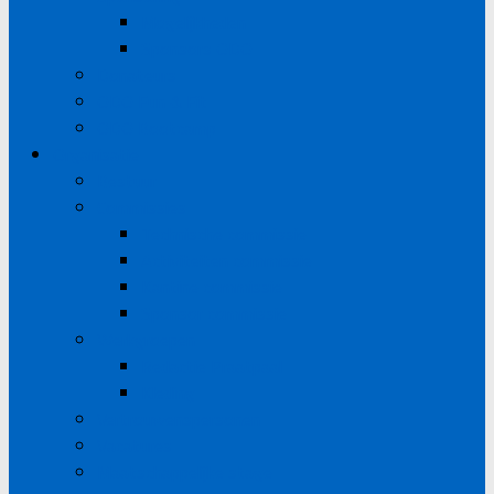
Mogelijkheden
Sponsors ODO
Donateurs
ODO Fun & Fit
ODO Bootcamp
Organisatie
Bestuur
Commissies
Technische commissie
Activiteiten commissie
Kantine commissie
Sponsor commissie
Werkgroepen
Redactie Praatpaal
Kleding
Vertrouwenspersonen
Vacatures
Maatschappelijke stage