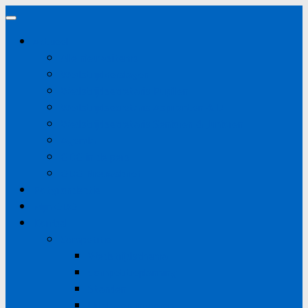
Doorgaan
naar
Actueel
inhoud
Alle nieuwsitems
Wedstrijdverslagen
Wedstrijdsecretaris Pupillen
Wedstrijdsecretaris Aspiranten & D
Wedstrijdsecretaris Senioren & Junioren
Agenda
ODO in de pers
ODO Nieuwsbrief
Potgrondactie
Mijn ODO
Korfbal
Competitie
Wedstrijdschema
Competitieplanning
Standen
Uitslagen invoeren