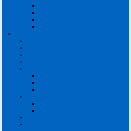
Alleen trainen
Gele, rode kaarten
Fluiten
Zaalwacht
Over ODO
Wij zijn ODO
Algemene informatie
Adressen
Gezonde sportomgeving
Veilige sportomgeving
ODO Gedragscode
Vertrouwenscontactpersonen
Ouders langs de lijn
Sponsoring
Mogelijkheden
Sponsors ODO
Donateurs
ODO Fun & Fit