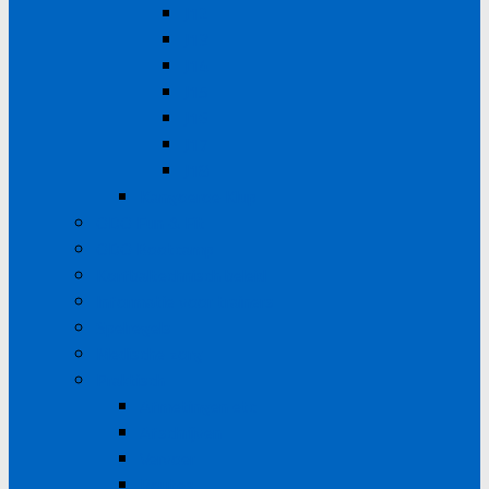
J12
J13
J14
J15
J16
J17
J18
Kangoeroe Klup
ODO Fun & Fit
ODO Bootcamp
Korfbaltechnisch beleid
Informatie voor trainers
Spelregels
Medische zorg
Praktisch
Afmetingen etc
Afschrijven
Vervoer
Routes