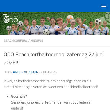
Doorgaan naar inhoud
BEACHKORFBAL
/
NIEUWS
ODO Beachkorfbaltoernooi zaterdag 27 juni
2026!!!
DOOR
AMBER VERBOON
·
7 JUNI 2026
Jawel, de korfbalcompetitie is inmiddels afgelopen en als
slotactiviteit organiseren we weer een beachkorfbaltoernooi!
Voor wie?
Senioren, junioren, J3, J4, Vrienden van.., oud leden en
ouders!