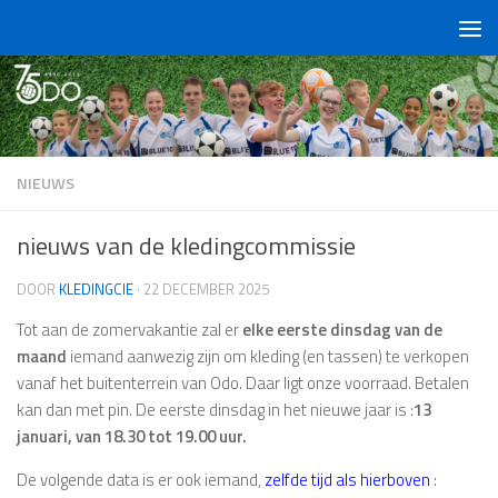
Doorgaan naar inhoud
NIEUWS
nieuws van de kledingcommissie
DOOR
KLEDINGCIE
·
22 DECEMBER 2025
Tot aan de zomervakantie zal er
elke eerste dinsdag van de
maand
iemand aanwezig zijn om kleding (en tassen) te verkopen
vanaf het buitenterrein van Odo. Daar ligt onze voorraad. Betalen
kan dan met pin. De eerste dinsdag in het nieuwe jaar is :
13
januari, van 18.30 tot 19.00 uur.
De volgende data is er ook iemand,
zelfde tijd als hierboven
: