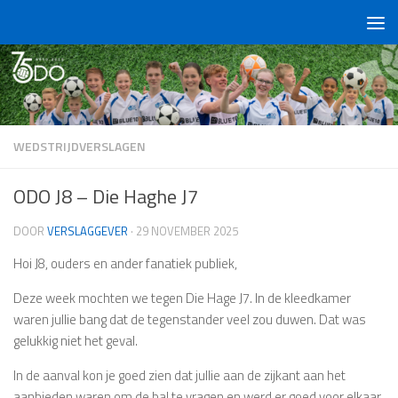
Doorgaan naar inhoud
WEDSTRIJDVERSLAGEN
ODO J8 – Die Haghe J7
DOOR
VERSLAGGEVER
·
29 NOVEMBER 2025
Hoi J8, ouders en ander fanatiek publiek,
Deze week mochten we tegen Die Hage J7. In de kleedkamer
waren jullie bang dat de tegenstander veel zou duwen. Dat was
gelukkig niet het geval.
In de aanval kon je goed zien dat jullie aan de zijkant aan het
aanbieden waren om de bal te vragen en werd er goed voor elkaar