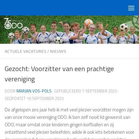
Doorgaan naar inhoud
ACTUELE VACATURES
/
NIEUWS
Gezocht: Voorzitter van een prachtige
vereniging
DOOR
MARJAN VOS-POLS
· GEPUBLICEERD
7 SEPTEMBER 2025
·
GEÜPDATET
16 SEPTEMBER 2025
De afgelopen zes jaar heb ik met veel plezier voorzitter mogen zijn
van onze mooie vereniging ODO. Ik ben zelf nooit lid geweest van
ODO, maar omdat onze kinderen gingen korfballen en zij
ontzettend veel plezier beleefden, wilde ik ook iets betekenen voor