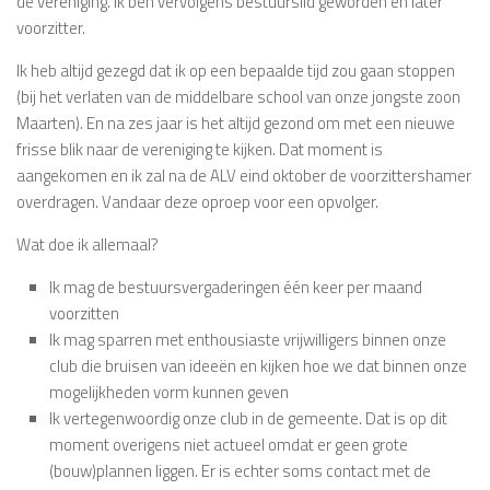
de vereniging. Ik ben vervolgens bestuurslid geworden en later
voorzitter.
Ik heb altijd gezegd dat ik op een bepaalde tijd zou gaan stoppen
(bij het verlaten van de middelbare school van onze jongste zoon
Maarten). En na zes jaar is het altijd gezond om met een nieuwe
frisse blik naar de vereniging te kijken. Dat moment is
aangekomen en ik zal na de ALV eind oktober de voorzittershamer
overdragen. Vandaar deze oproep voor een opvolger.
Wat doe ik allemaal?
Ik mag de bestuursvergaderingen één keer per maand
voorzitten
Ik mag sparren met enthousiaste vrijwilligers binnen onze
club die bruisen van ideeën en kijken hoe we dat binnen onze
mogelijkheden vorm kunnen geven
Ik vertegenwoordig onze club in de gemeente. Dat is op dit
moment overigens niet actueel omdat er geen grote
(bouw)plannen liggen. Er is echter soms contact met de