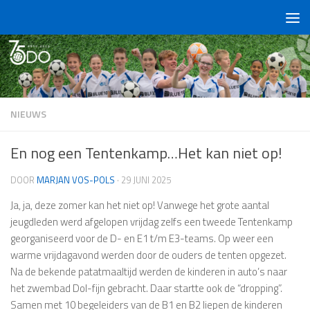
Doorgaan naar inhoud
NIEUWS
En nog een Tentenkamp…Het kan niet op!
DOOR
MARJAN VOS-POLS
·
29 JUNI 2025
Ja, ja, deze zomer kan het niet op! Vanwege het grote aantal
jeugdleden werd afgelopen vrijdag zelfs een tweede Tentenkamp
georganiseerd voor de D- en E1 t/m E3-teams. Op weer een
warme vrijdagavond werden door de ouders de tenten opgezet.
Na de bekende patatmaaltijd werden de kinderen in auto’s naar
het zwembad Dol-fijn gebracht. Daar startte ook de “dropping”.
Samen met 10 begeleiders van de B1 en B2 liepen de kinderen