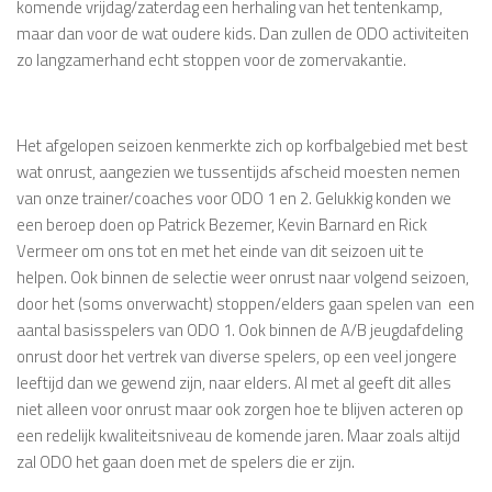
komende vrijdag/zaterdag een herhaling van het tentenkamp,
maar dan voor de wat oudere kids. Dan zullen de ODO activiteiten
zo langzamerhand echt stoppen voor de zomervakantie.
Het afgelopen seizoen kenmerkte zich op korfbalgebied met best
wat onrust, aangezien we tussentijds afscheid moesten nemen
van onze trainer/coaches voor ODO 1 en 2. Gelukkig konden we
een beroep doen op Patrick Bezemer, Kevin Barnard en Rick
Vermeer om ons tot en met het einde van dit seizoen uit te
helpen. Ook binnen de selectie weer onrust naar volgend seizoen,
door het (soms onverwacht) stoppen/elders gaan spelen van een
aantal basisspelers van ODO 1. Ook binnen de A/B jeugdafdeling
onrust door het vertrek van diverse spelers, op een veel jongere
leeftijd dan we gewend zijn, naar elders. Al met al geeft dit alles
niet alleen voor onrust maar ook zorgen hoe te blijven acteren op
een redelijk kwaliteitsniveau de komende jaren. Maar zoals altijd
zal ODO het gaan doen met de spelers die er zijn.