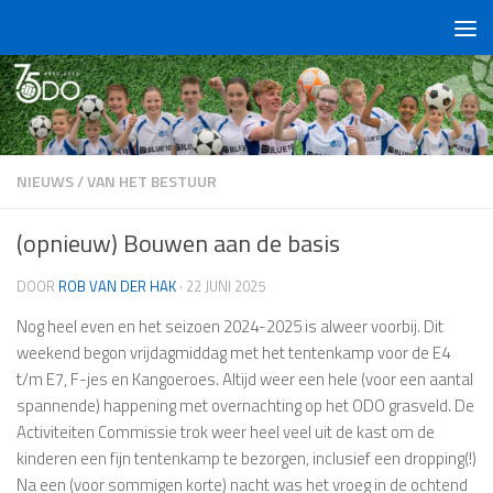
Doorgaan naar inhoud
NIEUWS
/
VAN HET BESTUUR
(opnieuw) Bouwen aan de basis
DOOR
ROB VAN DER HAK
·
22 JUNI 2025
Nog heel even en het seizoen 2024-2025 is alweer voorbij. Dit
weekend begon vrijdagmiddag met het tentenkamp voor de E4
t/m E7, F-jes en Kangoeroes. Altijd weer een hele (voor een aantal
spannende) happening met overnachting op het ODO grasveld. De
Activiteiten Commissie trok weer heel veel uit de kast om de
kinderen een fijn tentenkamp te bezorgen, inclusief een dropping(!)
Na een (voor sommigen korte) nacht was het vroeg in de ochtend