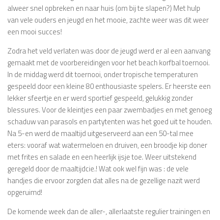
alweer snel opbreken en naar huis (om bij te slapen?) Met hulp
van vele ouders en jeugd en het mooie, zachte weer was dit weer
een mooi succes!
Zodra het veld verlaten was door de jeugd werd er al een aanvang
gemaakt met de voorbereidingen voor het beach korfbal toernooi.
In de middag werd dit toernooi, onder tropische temperaturen
gespeeld door een kleine 80 enthousiaste spelers. Er heerste een
lekker sfeertje en er werd sportief gespeeld, gelukkig zonder
blessures. Voor de kleintjes een paar zwembadjes en met genoeg
schaduw van parasols en partytenten was het goed uit te houden.
Na 5-en werd de maaltijd uitgeserveerd aan een 50-tal mee
eters: vooraf wat watermeloen en druiven, een broodje kip doner
met frites en salade en een heerlijk ijsje toe. Weer uitstekend
geregeld door de maaltijdcie.! Wat ook wel fijn was : de vele
handjes die ervoor zorgden dat alles na de gezellige nazit werd
opgeruimd!
De komende week dan de aller-, allerlaatste regulier trainingen en