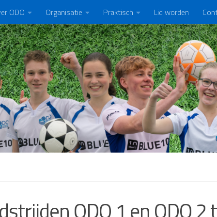
er ODO
Organisatie
Praktisch
Lid worden
Con
strijden ODO 1 en ODO 2 t