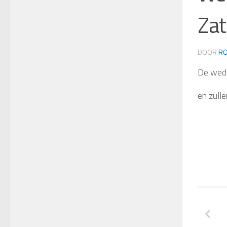
Zat
DOOR
RO
De weds
en zull