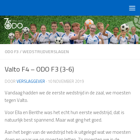
Doorgaan naar inhoud
ODO F3
/
WEDSTRIJDVERSLAGEN
Valto F4 – ODO F3 (3-6)
DOOR
VERSLAGGEVER
·
10 NOVEMBER 2019
Vandaag hadden we de eerste wedstrijd in de zaal, we moesten
tegen Valto.
Voor Ella en Benthe was het echt hun eerste wedstrijd, dat is
natuurlijk best spannend. Maar wat ging het goed.
Aan het begin van de wedstrijd heb ik uitgelegd wat we moesten
doen en waar we op moesten letten. Zo moesten we in de