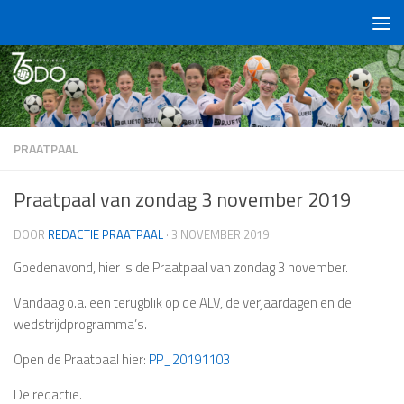
Doorgaan naar inhoud
PRAATPAAL
Praatpaal van zondag 3 november 2019
DOOR
REDACTIE PRAATPAAL
·
3 NOVEMBER 2019
Goedenavond, hier is de Praatpaal van zondag 3 november.
Vandaag o.a. een terugblik op de ALV, de verjaardagen en de
wedstrijdprogramma’s.
Open de Praatpaal hier:
PP_20191103
De redactie.