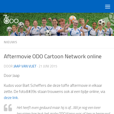
Doorgaan naar inhoud
NIEUWS
Aftermovie ODO Cartoon Network online
DOOR
JAAP VAN VLIET
·
21 JUNI 2015
Door Jaap
Kudos voor Bart Scheffers die deze toffe aftermovie in elkaar
zette. De foto&#39s staan trouwens ook al een tijdje online, via
deze link
.
Het heeft even geduurd maar hij is af…Wil je nog een keer
terugzien hoe leuk het grote ODO Kamp was of ben je benieuwd