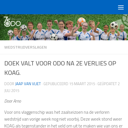
Doorgaan naar inhoud
WEDSTRIJDVERSLAGEN
DOEK VALT VOOR ODO NA 2E VERLIES OP
KOAG.
DOOR
JAAP VAN VLIET
· GEPUBLICEERD
15 MAART 2015
· GEÜPDATET
2
JULI 2015
Door Arno
Voor ons vlaggenschip was het zaalseizoen na de verloren
wedstrijd van vorige week nog niet voorbij. Deze week stond weer
KOAG als tegenstander in het veld om uit te maken wie van ons er