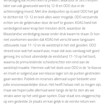
verdediging van KOAG heen te prikken, waardoor er zes minuten
later van vak gewisseld werd bij 12-8 en ODO dus in de
achtervolging moest. Met drie doelpunten op rij wist ODO het gat
te dichten tot 13-12 en leek alles weer mogelijk. ODO verzuimde
echter om de gelijkmaker door de korf te gooien. KOAG hield het
verdedigend weer knap tien minuten dicht, waardoor de
Maaslandse verdediging zwaar onder druk kwam te staan. Er kon
niet voorkomen worden dat KOAG het verschil weer langzaam
uitbouwde naar 17-12 en de wedstrijd in het slot gooiden. ODO
streed voor wat het waard was, maar dat was vandaag niet goed
genoeg. Iris schoot uiteindelijk de eindstand 17-13 op het bord,
waarna de prima leidende scheidsrechter een eind aan de
wedstrijd maakte. Hiermee valt het doek voor ODO in de 1e klasse
en moet er volgend jaar een klasse lager om de punten gestreden
gaan worden. Publiek en reserves allemaal super bedankt voor
jullie onvoorwaardelijke steun. Het heeft helaas niet zo mogen zijn,
maar we hopen jullie allemaal weer langs de lijn te zien als we
straks weer op het veld gaan spelen. Daar staat ons vlaggenschip
op een gedeelde 2e plaats en kan gelijk in de eerste return een