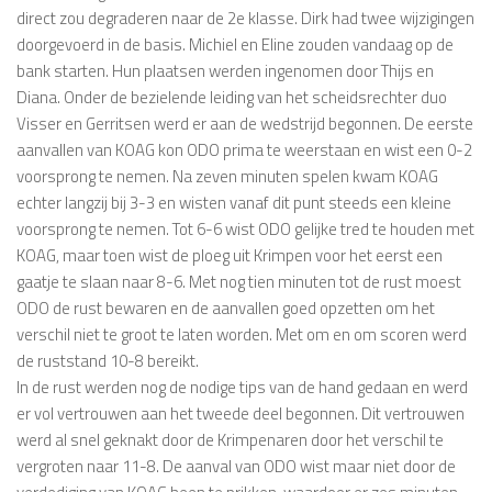
direct zou degraderen naar de 2e klasse. Dirk had twee wijzigingen
doorgevoerd in de basis. Michiel en Eline zouden vandaag op de
bank starten. Hun plaatsen werden ingenomen door Thijs en
Diana. Onder de bezielende leiding van het scheidsrechter duo
Visser en Gerritsen werd er aan de wedstrijd begonnen. De eerste
aanvallen van KOAG kon ODO prima te weerstaan en wist een 0-2
voorsprong te nemen. Na zeven minuten spelen kwam KOAG
echter langzij bij 3-3 en wisten vanaf dit punt steeds een kleine
voorsprong te nemen. Tot 6-6 wist ODO gelijke tred te houden met
KOAG, maar toen wist de ploeg uit Krimpen voor het eerst een
gaatje te slaan naar 8-6. Met nog tien minuten tot de rust moest
ODO de rust bewaren en de aanvallen goed opzetten om het
verschil niet te groot te laten worden. Met om en om scoren werd
de ruststand 10-8 bereikt.
In de rust werden nog de nodige tips van de hand gedaan en werd
er vol vertrouwen aan het tweede deel begonnen. Dit vertrouwen
werd al snel geknakt door de Krimpenaren door het verschil te
vergroten naar 11-8. De aanval van ODO wist maar niet door de