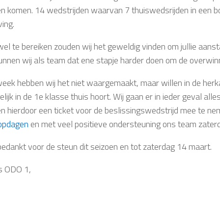
n komen. 14 wedstrijden waarvan 7 thuiswedsrijden in een bo
ing.
el te bereiken zouden wij het geweldig vinden om jullie aansta
unnen wij als team dat ene stapje harder doen om de overwinn
week hebben wij het niet waargemaakt, maar willen in de herk
lijk in de 1e klasse thuis hoort. Wij gaan er in ieder geval al
en hierdoor een ticket voor de beslissingswedstrijd mee te ne
opdagen
en met veel positieve ondersteuning ons team zater
bedankt voor de steun dit seizoen en tot zaterdag 14 maart.
 ODO 1,