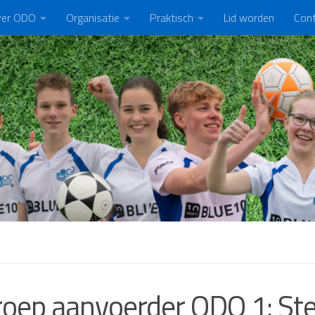
er ODO
Organisatie
Praktisch
Lid worden
Con
oep aanvoerder ODO 1: St