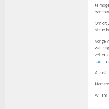
te moge
handhav
Om dit w
steun k
Vorige 
wel dege
zetten 
komen 
Alvast 
Namens
Willem