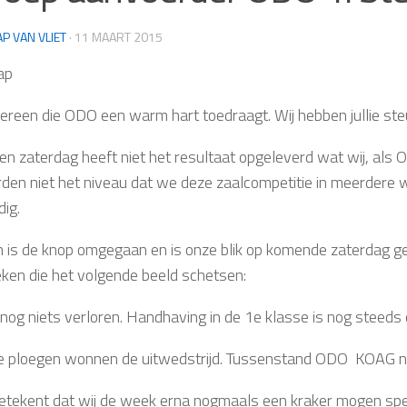
AP VAN VLIET
·
11 MAART 2015
ap
dereen die ODO een warm hart toedraagt. Wij hebben jullie ste
en zaterdag heeft niet het resultaat opgeleverd wat wij, als
den niet het niveau dat we deze zaalcompetitie in meerdere w
ig.
n is de knop omgegaan en is onze blik op komende zaterdag 
ieken die het volgende beeld schetsen:
 nog niets verloren. Handhaving in de 1e klasse is nog steeds 
e ploegen wonnen de uitwedstrijd. Tussenstand ODO  KOAG n
etekent dat wij de week erna nogmaals een kraker mogen spe