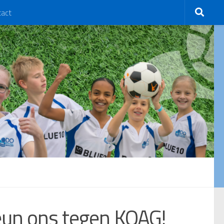
tact
eun ons tegen KOAG!