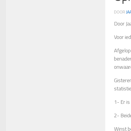
DOOR
JA
Door Ja
Voor ie
Afgelop
benader
onwaard
Gistere
statist
1- Er is
2- Beid
Winst b