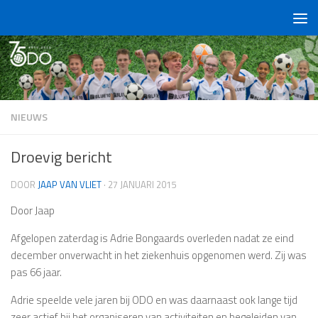
Doorgaan naar inhoud
NIEUWS
Droevig bericht
DOOR
JAAP VAN VLIET
·
27 JANUARI 2015
Door Jaap
Afgelopen zaterdag is Adrie Bongaards overleden nadat ze eind
december onverwacht in het ziekenhuis opgenomen werd. Zij was
pas 66 jaar.
Adrie speelde vele jaren bij ODO en was daarnaast ook lange tijd
zeer actief bij het organiseren van activiteiten en begeleiden van