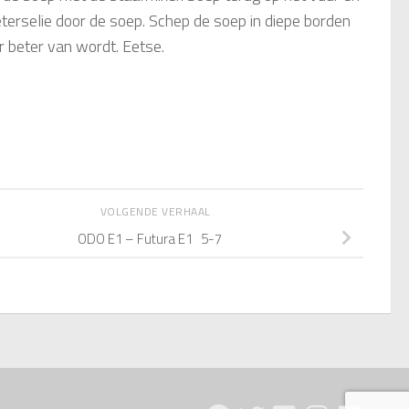
erselie door de soep. Schep de soep in diepe borden
r beter van wordt. Eetse.
VOLGENDE VERHAAL
ODO E1 – Futura E1 5-7