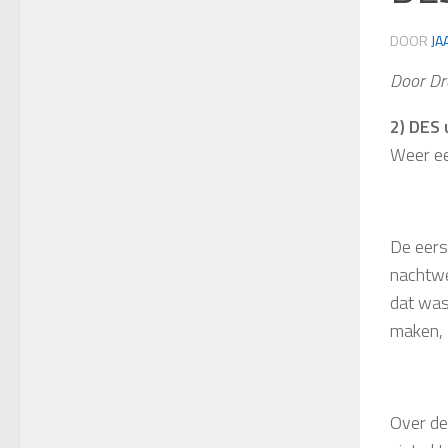
DOOR
JA
Door Dr
2) DES 
Weer ee
De eerst
nachtwer
dat was
maken, 
Over de 