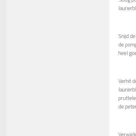
laurierb
Snijd de
de pompo
heel go
Verhit d
laurierb
pruttele
de peter
Verwijde