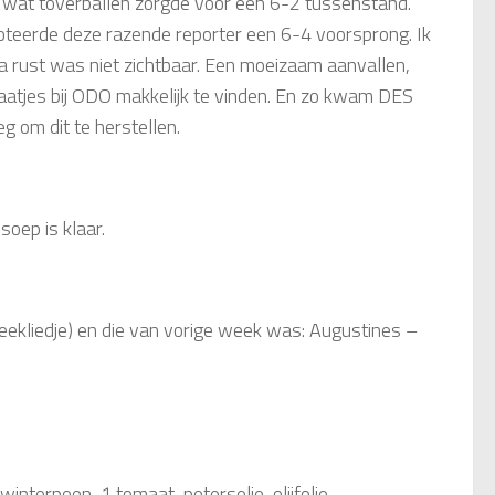
n wat toverballen zorgde voor een 6-2 tussenstand.
teerde deze razende reporter een 6-4 voorsprong. Ik
na rust was niet zichtbaar. Een moeizaam aanvallen,
atjes bij ODO makkelijk te vinden. En zo kwam DES
eg om dit te herstellen.
oep is klaar.
eekliedje) en die van vorige week was: Augustines –
interpeen, 1 tomaat, peterselie, olijfolie,