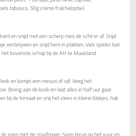
ppels tabasco, 50g crème fraîche(optie)
ant en snijd met een scherp mes de schil er af. Snijd
ukje winterpeen en snijd hem in plakken. Vals spelen kan
n het bovenste schap bij de AH te Maasland.
look en komijn een minuut of vijf. Voeg het
toe. Breng aan de kook en laat alles in half uur gaar
en bij de tomaat en snij het vlees in kleine blokjes, hak
er de soep met de staafmixer. Soep terug op het vuur en