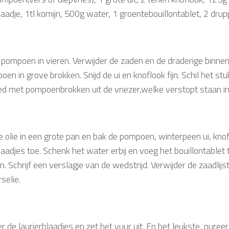
laadje, 1tl komijn, 500g water, 1 groentebouillontablet, 2 dru
 pompoen in vieren. Verwijder de zaden en de draderige binnenk
en in grove brokken. Snijd de ui en knoflook fijn. Schil het st
ed met pompoenbrokken uit de vriezer,welke verstopt staan i
e olie in een grote pan en bak de pompoen, winterpeen ui, knof
laadjes toe. Schenk het water erbij en voeg het bouillontablet 
n. Schrijf een verslagje van de wedstrijd. Verwijder de zaadlijst
selie.
r de laurierblaadjes en zet het vuur uit. En het leukste, pure