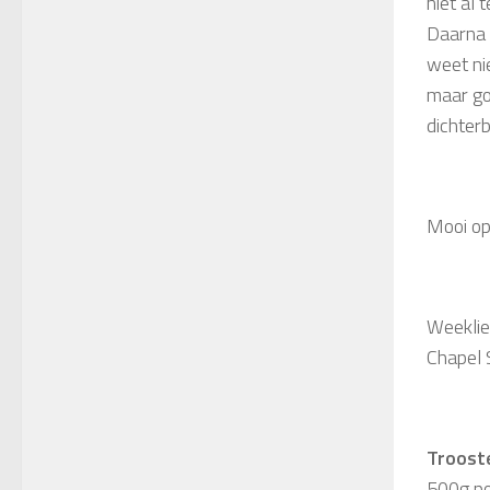
niet al
Daarna 
weet ni
maar go
dichterb
Mooi op
Weeklie
Chapel 
Troost
500g pom