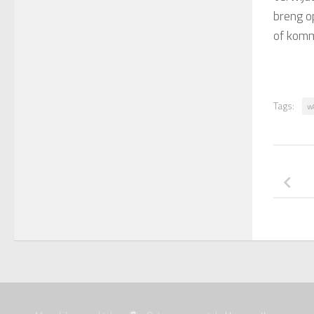
breng o
of komm
Tags:
w