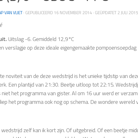
AP VAN VLIET
· GEPUBLICEERD
16 NOVEMBER 2014
· GEÜPDATET
2 JULI 201
é
uit.
Uitslag -6. Gemiddeld 12,9°C
n verslagje op deze ideale eigengemaakte pompoensoepdag
e noviteit van de deze wedstrijd is het unieke tijdstip van de
k. Een plantijd van 21:30. Beetje uitloop tot 22:15. Wedstrij
 niet het programma van gister. Al om 16 uur werd er verzame
liep het programma ook nog op schema. De wondere wereld 
wedstrijd zelf kan ik kort zijn. Of uitgebreid. Of een beetje mid