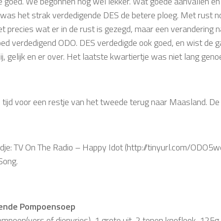
 te goed. We begonnen nog wel lekker. Wat goede aanvallen e
was het strak verdedigende DES de betere ploeg. Met rust no
et precies wat er in de rust is gezegd, maar een verandering 
ed verdedigend ODO. DES verdedigde ook goed, en wist de ga
ij, gelijk en er over. Het laatste kwartiertje was niet lang geno
 tijd voor een restje van het tweede terug naar Maasland. De s
dje: TV On The Radio – Happy Idot (http://tinyurl.com/ODO5w
Song.
ende Pompoensoep
poen(vers of diepvries), 1 grote uit, 2 tenen knoflook, 125g w