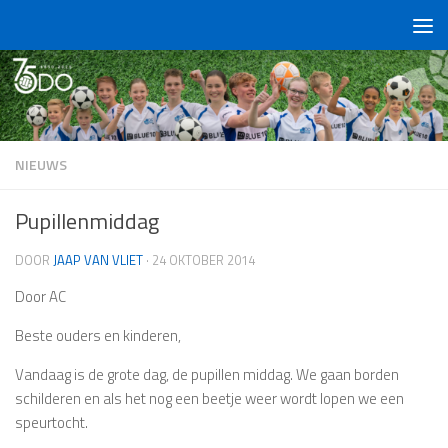
Doorgaan naar inhoud
NIEUWS
Pupillenmiddag
DOOR
JAAP VAN VLIET
·
24 OKTOBER 2014
Door AC
Beste ouders en kinderen,
Vandaag is de grote dag, de pupillen middag. We gaan borden
schilderen en als het nog een beetje weer wordt lopen we een
speurtocht.