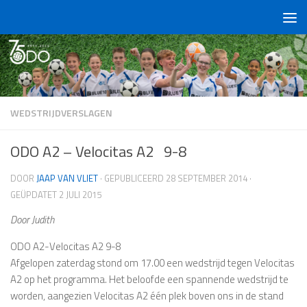
Doorgaan naar inhoud
WEDSTRIJDVERSLAGEN
ODO A2 – Velocitas A2 9-8
DOOR
JAAP VAN VLIET
· GEPUBLICEERD
28 SEPTEMBER 2014
·
GEÜPDATET
2 JULI 2015
Door Judith
ODO A2-Velocitas A2 9-8
Afgelopen zaterdag stond om 17.00 een wedstrijd tegen Velocitas
A2 op het programma. Het beloofde een spannende wedstrijd te
worden, aangezien Velocitas A2 één plek boven ons in de stand