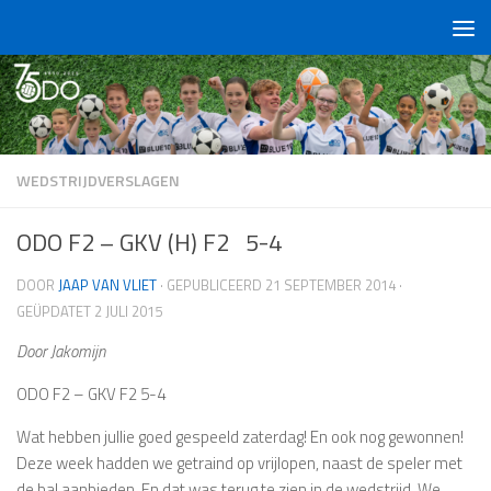
Doorgaan naar inhoud
WEDSTRIJDVERSLAGEN
ODO F2 – GKV (H) F2 5-4
DOOR
JAAP VAN VLIET
· GEPUBLICEERD
21 SEPTEMBER 2014
·
GEÜPDATET
2 JULI 2015
Door Jakomijn
ODO F2 – GKV F2 5-4
Wat hebben jullie goed gespeeld zaterdag! En ook nog gewonnen!
Deze week hadden we getraind op vrijlopen, naast de speler met
de bal aanbieden. En dat was terug te zien in de wedstrijd. We