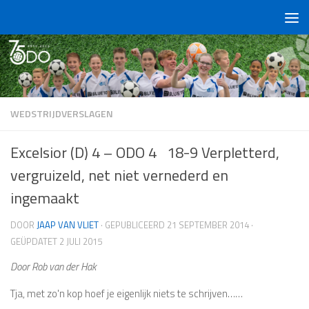
Doorgaan naar inhoud
WEDSTRIJDVERSLAGEN
Excelsior (D) 4 – ODO 4 18-9 Verpletterd,
vergruizeld, net niet vernederd en
ingemaakt
DOOR
JAAP VAN VLIET
· GEPUBLICEERD
21 SEPTEMBER 2014
·
GEÜPDATET
2 JULI 2015
Door Rob van der Hak
Tja, met zo'n kop hoef je eigenlijk niets te schrijven……