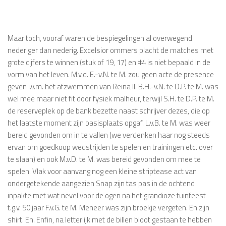
Maar toch, vooraf waren de bespiegelingen al overwegend
nederiger dan nederig. Excelsior ommers placht de matches met
grote cijfers te winnen (stuk of 19, 17) en #4 is niet bepaald in de
vorm van het leven. M.v.d. E.-v.N. te M. zou geen acte de presence
geven i.v.m. het afzwemmen van Reina II. B.H.-v.N. te D.P. te M. was
wel mee maar niet fit door fysiek malheur, terwijl S.H. te D.P. te M.
de reserveplek op de bank bezette naast schrijver dezes, die op
het laatste moment zijn basisplaats opgaf. L.v.B. te M. was weer
bereid gevonden om in te vallen (we verdenken haar nog steeds
ervan om goedkoop wedstrijden te spelen en trainingen etc. over
te slaan) en ook M.v.D. te M. was bereid gevonden om mee te
spelen. Vlak voor aanvang nog een kleine striptease act van
ondergetekende aangezien Snap zijn tas pas in de ochtend
inpakte met wat nevel voor de ogen na het grandioze tuinfeest
t.g.v. 50 jaar F.v.G. te M. Meneer was zijn broekje vergeten. En zijn
shirt. En. Enfin, na letterlijk met de billen bloot gestaan te hebben