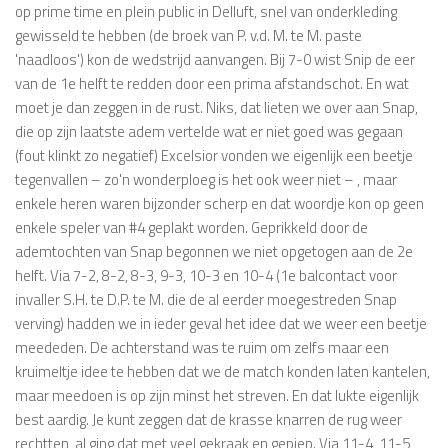
op prime time en plein public in Delluft, snel van onderkleding
gewisseld te hebben (de broek van P. v.d. M. te M. paste
'naadloos') kon de wedstrijd aanvangen. Bij 7-0 wist Snip de eer
van de 1e helft te redden door een prima afstandschot. En wat
moet je dan zeggen in de rust. Niks, dat lieten we over aan Snap,
die op zijn laatste adem vertelde wat er niet goed was gegaan
(fout klinkt zo negatief) Excelsior vonden we eigenlijk een beetje
tegenvallen – zo'n wonderploeg is het ook weer niet – , maar
enkele heren waren bijzonder scherp en dat woordje kon op geen
enkele speler van #4 geplakt worden. Geprikkeld door de
ademtochten van Snap begonnen we niet opgetogen aan de 2e
helft. Via 7-2, 8-2, 8-3, 9-3, 10-3 en 10-4 (1e balcontact voor
invaller S.H. te D.P. te M. die de al eerder moegestreden Snap
verving) hadden we in ieder geval het idee dat we weer een beetje
meededen. De achterstand was te ruim om zelfs maar een
kruimeltje idee te hebben dat we de match konden laten kantelen,
maar meedoen is op zijn minst het streven. En dat lukte eigenlijk
best aardig. Je kunt zeggen dat de krasse knarren de rug weer
rechtten, al ging dat met veel gekraak en gepiep. Via 11-4, 11-5,