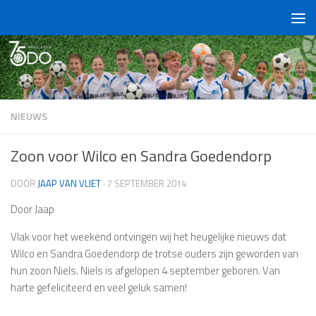
Doorgaan naar inhoud
NIEUWS
Zoon voor Wilco en Sandra Goedendorp
DOOR
JAAP VAN VLIET
·
7 SEPTEMBER 2014
Door Jaap
Vlak voor het weekend ontvingen wij het heugelijke nieuws dat
Wilco en Sandra Goedendorp de trotse ouders zijn geworden van
hun zoon Niels. Niels is afgelopen 4 september geboren. Van
harte gefeliciteerd en veel geluk samen!