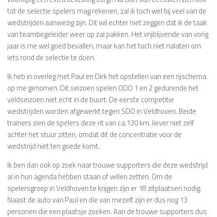
tot de selectie spelers mag rekenen, zal ik toch wel bij veel van de
wedstrijden aanwezig zijn. Dit wil echter niet zeggen dat ik de taak
van teambegeleider weer op zal pakken. Het vrijblijvende van vorig
jaar is me wel goed bevallen, maar kan het toch niet nalaten om
iets rond de selectie te doen.
Ik heb in overleg met Paul en Dirk het opstellen van een rijschema
op me genomen. Dit seizoen spelen ODO 1 en 2 gedurende het
veldseizoen niet echt in de buurt. De eerste competitie
wedstrijden worden afgewerkt tegen SDO in Veldhoven. Beide
trainers zien de spelers deze rit van ca.130 km. liever niet zelf
achter het stuur zitten, omdat dit de concentratie voor de
wedstrijd niet ten goede komt.
Ik ben dan ook op zoek naar trouwe supporters die deze wedstrijd
al in hun agenda hebben staan of willen zetten. Om de
spelersgroep in Veldhoven te krijgen zijn er 18 zitplaatsen nodig.
Naast de auto van Paul en die van mezelf zijn er dus nog 13
personen die een plaatsje zoeken. Aan de trouwe supporters dus