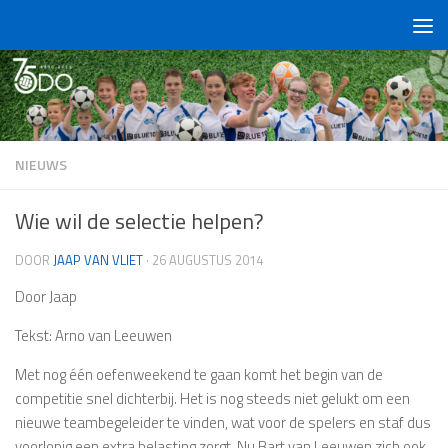
Doorgaan naar inhoud
NIEUWS
Wie wil de selectie helpen?
DOOR
JAAP VAN VLIET
·
26 AUGUSTUS 2014
Door Jaap
Tekst: Arno van Leeuwen
Met nog één oefenweekend te gaan komt het begin van de
competitie snel dichterbij. Het is nog steeds niet gelukt om een
nieuwe teambegeleider te vinden, wat voor de spelers en staf dus
voorlopig een extra belasting zorgt. Nu Bart van Leeuwen zich ook