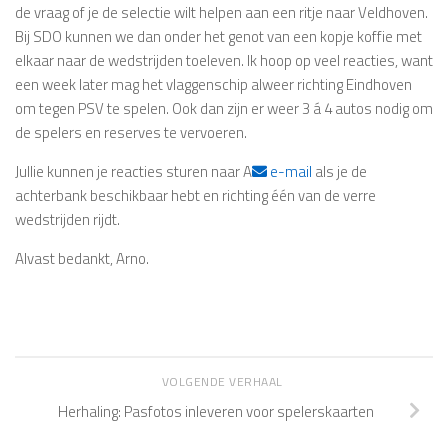
de vraag of je de selectie wilt helpen aan een ritje naar Veldhoven.
Bij SDO kunnen we dan onder het genot van een kopje koffie met
elkaar naar de wedstrijden toeleven. Ik hoop op veel reacties, want
een week later mag het vlaggenschip alweer richting Eindhoven
om tegen PSV te spelen. Ook dan zijn er weer 3 á 4 autos nodig om
de spelers en reserves te vervoeren.
Jullie kunnen je reacties sturen naar A
e-mail
als je de
achterbank beschikbaar hebt en richting één van de verre
wedstrijden rijdt.
Alvast bedankt, Arno.
VOLGENDE VERHAAL
Herhaling: Pasfotos inleveren voor spelerskaarten