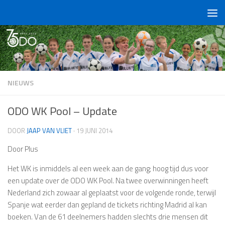
Doorgaan naar inhoud
NIEUWS
ODO WK Pool – Update
DOOR
JAAP VAN VLIET
·
19 JUNI 2014
Door Plus
Het WK is inmiddels al een week aan de gang; hoog tijd dus voor
een update over de ODO WK Pool. Na twee overwinningen heeft
Nederland zich zowaar al geplaatst voor de volgende ronde, terwijl
Spanje wat eerder dan gepland de tickets richting Madrid al kan
boeken. Van de 61 deelnemers hadden slechts drie mensen dit