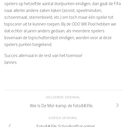
spelers op hetzelfde aantal doelpunten eindigen, dan gaat de Fifa
naar allerlei andere zaken kijken (assist, speelminuten,
schoenmaat, sterrenbeeld, etc.) om toch maar één speler tot
topscorer uit te kunnen roepen. Bij de ODO WK Pool hebben we
dat echter al jaren anders gedaan; als meerdere spelers
bovenaan de topschutterslijst eindigen, worden voor al deze
spelers punten toegekend.
Succes allemaal in de rest van het toernooi!
Jannes
VOLGENDE VERHAAL
Wie Is De Mol-kamp: de foto&#39s
VORIGE VERHAAL
Foto&#39s Schoolkorfbal online!