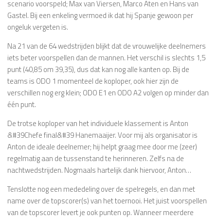
scenario voorspeld; Max van Viersen, Marco Aten en Hans van
Gastel. Bij een enkeling vermoed ik dat hij Spanje gewoon per
ongeluk vergeten is.
Na 21 van de 64 wedstrijden blijkt dat de vrouwelijke deelnemers
iets beter voorspellen dan de mannen. Het verschil is slechts 1,5
punt (40,85 om 39,35), dus dat kan nog alle kanten op. Bij de
teams is ODO 1 momenteel de koploper, ook hier zijn de
verschillen nog erg klein; ODO E1 en ODO A2 volgen op minder dan
één punt.
De trotse koploper van het individuele klassement is Anton
&#39Chefe final&#39 Hanemaaijer. Voor mij als organisator is
Anton de ideale deelnemer; hij helpt graag mee door me (zeer)
regelmatig aan de tussenstand te herinneren. Zelfs na de
nachtwedstrijden. Nogmaals hartelijk dank hiervoor, Anton…
Tenslotte nog een mededeling over de spelregels, en dan met
name over de topscorer(s) van het toernooi. Het juist voorspellen
van de topscorer levert je ook punten op. Wanneer meerdere