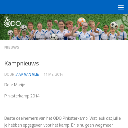
Doorgaan naar inhoud
NIEUWS
Kampnieuws
DOOR
JAAP VAN VLIET
·
11 MEI 2014
Door Marije
Pinksterkamp 2014
Beste deelnemers van het ODO Pinksterkamp. Wat leuk dat jullie
je hebben opgegeven voor het kamp! Er is nu geen weg meer